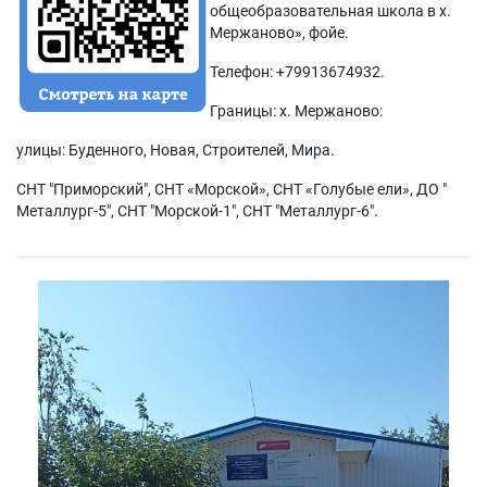
общеобразовательная школа в х.
Мержаново», фойе.
Телефон: +79913674932.
Границы: х. Мержаново:
улицы: Буденного, Новая, Строителей, Мира.
СНТ "Приморский", СНТ «Морской», СНТ «Голубые ели», ДО "
Металлург-5", СНТ "Морской-1", СНТ "Металлург-6".