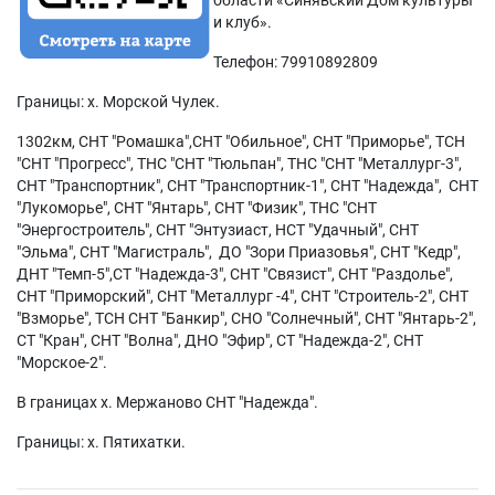
и клуб».
Телефон: 79910892809
Границы: х. Морской Чулек.
1302км, СНТ "Ромашка",СНТ "Обильное", СНТ "Приморье", ТСН
"СНТ "Прогресс", ТНС "СНТ "Тюльпан", ТНС "СНТ "Металлург-3",
СНТ "Транспортник", СНТ "Транспортник-1", СНТ "Надежда", СНТ
"Лукоморье", СНТ "Янтарь", СНТ "Физик", ТНС "СНТ
"Энергостроитель", СНТ "Энтузиаст, НСТ "Удачный", СНТ
"Эльма", СНТ "Магистраль", ДО "Зори Приазовья", СНТ "Кедр",
ДНТ "Темп-5",СТ "Надежда-3", СНТ "Связист", СНТ "Раздолье",
СНТ "Приморский", СНТ "Металлург -4", СНТ "Строитель-2", СНТ
"Взморье", ТСН СНТ "Банкир", СНО "Солнечный", СНТ "Янтарь-2",
СТ "Кран", СНТ "Волна", ДНО "Эфир", СТ "Надежда-2", СНТ
"Морское-2".
В границах х. Мержаново СНТ "Надежда".
Границы: х. Пятихатки.