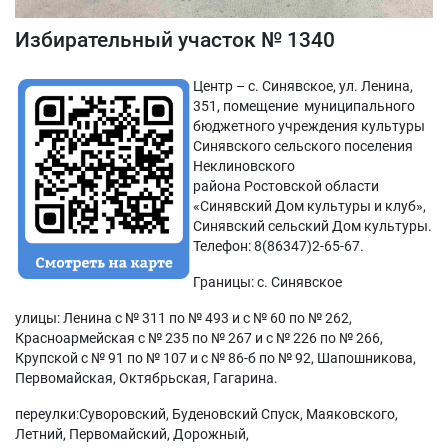
Избирательный участок № 1340
Центр – с. Синявское, ул. Ленина,
351, помещение муниципального
бюджетного учреждения культуры
Синявского сельского поселения
Неклиновского
района Ростовской области
«Синявский Дом культуры и клуб»,
Синявский сельский Дом культуры.
Телефон: 8(86347)2-65-67.
Границы: с. Синявское
улицы: Ленина с № 311 по № 493 и с № 60 по № 262,
Красноармейская с № 235 по № 267 и с № 226 по № 266,
Крупской с № 91 по № 107 и с № 86-б по № 92, Шапошникова,
Первомайская, Октябрьская, Гагарина.
переулки:Суворовский, Буденовский Спуск, Маяковского,
Летний, Первомайский, Дорожный,