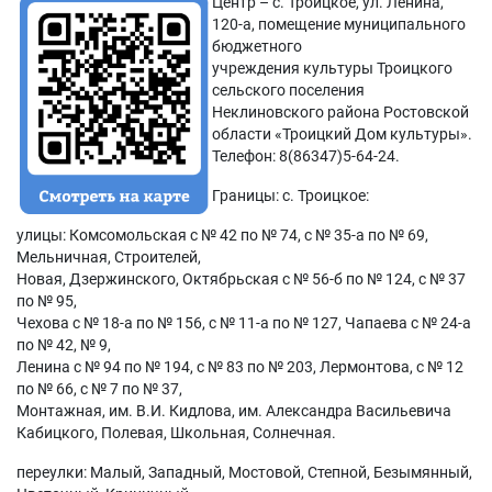
Центр – с. Троицкое, ул. Ленина,
120-а, помещение муниципального
бюджетного
учреждения культуры Троицкого
сельского поселения
Неклиновского района Ростовской
области «Троицкий Дом культуры».
Телефон: 8(86347)5-64-24.
Границы: с. Троицкое:
улицы: Комсомольская с № 42 по № 74, с № 35-а по № 69,
Мельничная, Строителей,
Новая, Дзержинского, Октябрьская с № 56-б по № 124, с № 37
по № 95,
Чехова с № 18-а по № 156, с № 11-а по № 127, Чапаева с № 24-а
по № 42, № 9,
Ленина с № 94 по № 194, с № 83 по № 203, Лермонтова, с № 12
по № 66, с № 7 по № 37,
Монтажная, им. В.И. Кидлова, им. Александра Васильевича
Кабицкого, Полевая, Школьная, Солнечная.
переулки: Малый, Западный, Мостовой, Степной, Безымянный,