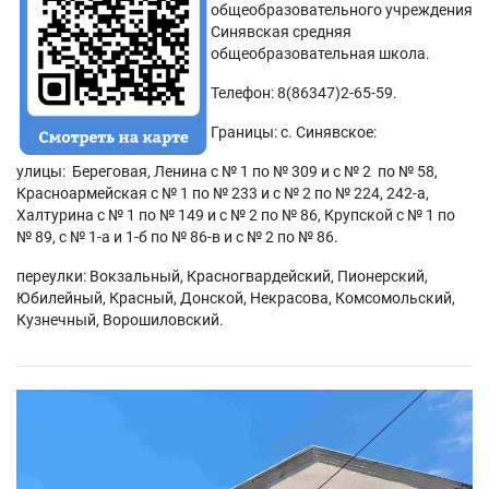
общеобразовательного учреждения
Синявская средняя
общеобразовательная школа.
Телефон: 8(86347)2-65-59.
Границы: с. Синявское:
улицы: Береговая, Ленина с № 1 по № 309 и с № 2 по № 58,
Красноармейская с № 1 по № 233 и с № 2 по № 224, 242-а,
Халтурина с № 1 по № 149 и с № 2 по № 86, Крупской с № 1 по
№ 89, с № 1-а и 1-б по № 86-в и с № 2 по № 86.
переулки: Вокзальный, Красногвардейский, Пионерский,
Юбилейный, Красный, Донской, Некрасова, Комсомольский,
Кузнечный, Ворошиловский.