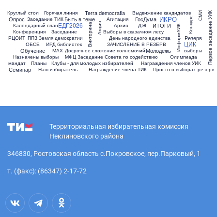
Terra democratia
Круглый стол
Горячая линия
Выдвижение кандидатов
СМИ
Первое заседание УИК
ИКРО
Опрос
Быть в теме
ГосДума
Заседание ТИК
Агитация
Конкурс
ЕДГ2026
Акция
ИТОГИ
Викторина
Календарный план
Архив
ДЭГ
ИнформУИК
Конференция
Заседание
Выборы в сказачном лесу
Резерв
РЦОИТ
ППЗ
Земля демократии
День народного единства
ЦИК
ОБСЕ
ИРД библиотек
ЗАЧИСЛЕНИЕ В РЕЗЕРВ
Обучение
Молодежь
МАХ
Досрочное сложение полномочий
выборы
Назначены выборы
МФЦ
Заседание Совета по содействию
Олимпиада
мандат
Планы
Клубы - для молодых избирателей
Награждения членов УИК
Семинар
Наш избиратель
Награждение члена ТИК
Просто о выборах
резерв
Территориальная избирательная комиссия
Неклиновского района
346830, Ростовская область с.Покровское, пер.Парковый, 1
т. (факс): (86347) 2-17-72