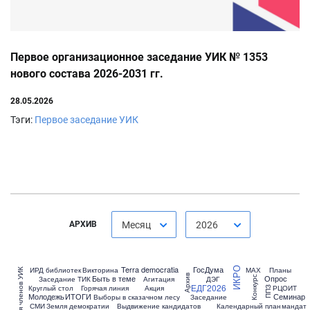
Первое организационное заседание УИК № 1353
нового состава 2026-2031 гг.
28.05.2026
Тэги:
Первое заседание УИК
АРХИВ
Месяц
2026
Terra democratia
ГосДума
ИРД библиотек
Викторина
МАХ
Планы
ИКРО
Награждения членов УИК
Архив
Быть в теме
Опрос
Заседание ТИК
Агитация
ДЭГ
Конкурс
ЕДГ2026
Круглый стол
Горячая линия
Акция
РЦОИТ
ППЗ
Молодежь
ИТОГИ
Семинар
Выборы в сказачном лесу
Заседание
СМИ
Земля демократии
Выдвижение кандидатов
Календарный план
мандат