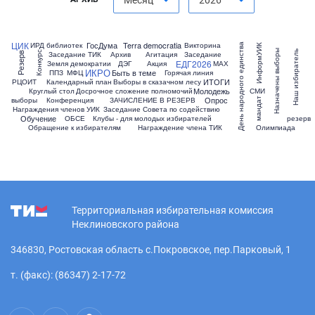
ЦИК
ГосДума
Terra democratia
ИРД библиотек
Викторина
День народного единства
ИнформУИК
Назначены выборы
Наш избиратель
Конкурс
Заседание ТИК
Архив
Агитация
Заседание
Резерв
ЕДГ2026
Земля демократии
ДЭГ
Акция
МАХ
ИКРО
Быть в теме
ППЗ
МФЦ
Горячая линия
ИТОГИ
РЦОИТ
Календарный план
Выборы в сказачном лесу
Молодежь
Круглый стол
Досрочное сложение полномочий
СМИ
Опрос
выборы
Конференция
ЗАЧИСЛЕНИЕ В РЕЗЕРВ
мандат
Награждения членов УИК
Заседание Совета по содействию
Обучение
ОБСЕ
Клубы - для молодых избирателей
резерв
Обращение к избирателям
Награждение члена ТИК
Олимпиада
Территориальная избирательная комиссия
Неклиновского района
346830, Ростовская область с.Покровское, пер.Парковый, 1
т. (факс): (86347) 2-17-72