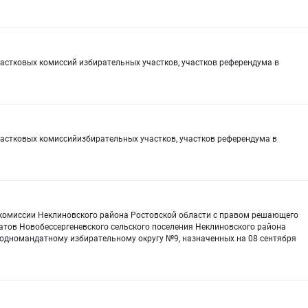
частковых комиссий избирательных участков, участков референдума в
частковых комиссийизбирательных участков, участков референдума в
 комиссии Неклиновского района Ростовской области с правом решающего
атов Новобессергеневского сельского поселения Неклиновского района
 одномандатному избирательному округу №9, назначенных на 08 сентября