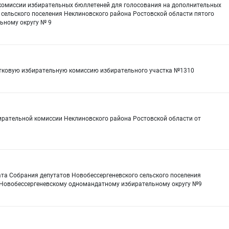
й комиссии избирательных бюллетеней для голосования на дополнительных
 сельского поселения Неклиновского района Ростовской области пятого
ьному округу № 9
стковую избирательную комиссию избирательного участка №1310
ирательной комиссии Неклиновского района Ростовской области от
та Собрания депутатов Новобессергеневского сельского поселения
о Новобессергеневскому одномандатному избирательному округу №9